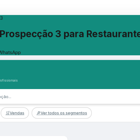
 3
rospecção 3 para Restaurant
 WhatsApp
ofissionais
🛒
Vendas
🔎
Ver todos os segmentos