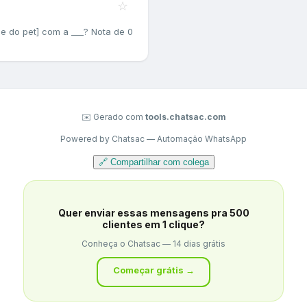
☆
e do pet] com a ___? Nota de 0
✉️ Gerado com
tools.chatsac.com
Powered by Chatsac — Automação WhatsApp
🔗 Compartilhar com colega
Quer enviar essas mensagens pra 500
clientes em 1 clique?
Conheça o Chatsac — 14 dias grátis
Começar grátis →