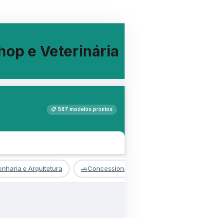
op e Veterinária
📋 587 modelos prontos
nharia e Arquitetura
🚗
Concessionária e Oficina Auto
🚚
Logí