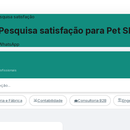
squisa satisfação
squisa satisfação para Pet Sh
 WhatsApp
ofissionais
📊
🏗️
ria e Fábrica
Contabilidade
💼
Consultoria B2B
Enge